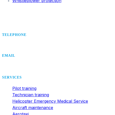
Whistleblower protection
TELEPHONE
+420 495 407 406
EMAIL
office@dsa.cz
SERVICES
Pilot training
Technician training
Helicopter Emergency Medical Service
Aircraft maintenance
Aerotaxi