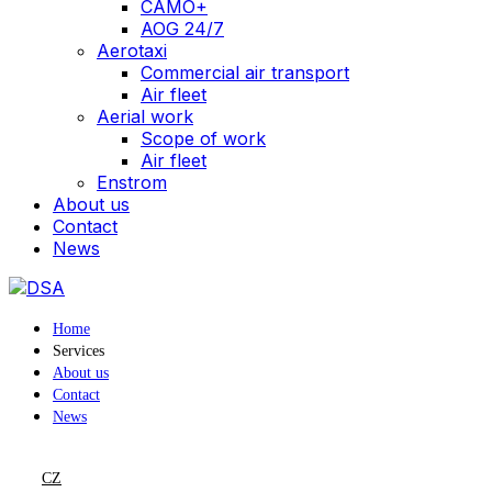
CAMO+
AOG 24/7
Aerotaxi
Commercial air transport
Air fleet
Aerial work
Scope of work
Air fleet
Enstrom
About us
Contact
News
Home
Services
About us
Contact
News
CZ