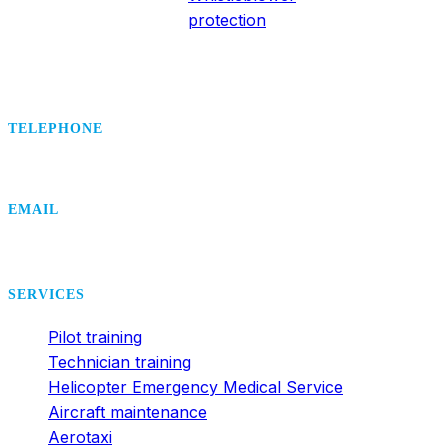
protection
TELEPHONE
+420 495 407 406
EMAIL
office@dsa.cz
SERVICES
Pilot training
Technician training
Helicopter Emergency Medical Service
Aircraft maintenance
Aerotaxi