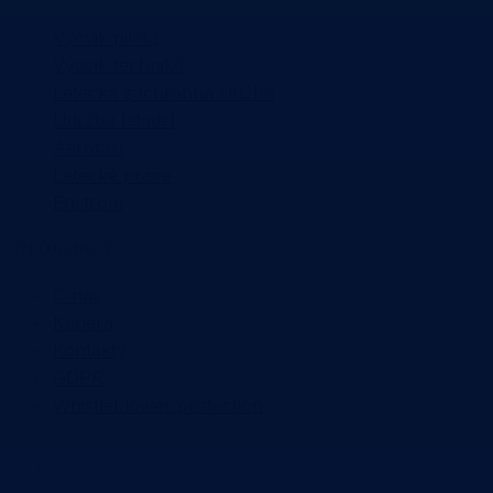
Výcvik pilotů
Výcvik techniků
Letecká záchranná služba
Údržba letadel
Aerotaxi
Letecké práce
Enstrom
INFORMACE
O nás
Kariéra
Kontakty
GDPR
Whistleblower protection