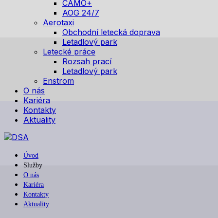
CAMO+
AOG 24/7
Aerotaxi
Obchodní letecká doprava
Letadlový park
Letecké práce
Rozsah prací
Letadlový park
Enstrom
O nás
Kariéra
Kontakty
Aktuality
Úvod
Služby
O nás
Kariéra
Kontakty
Aktuality