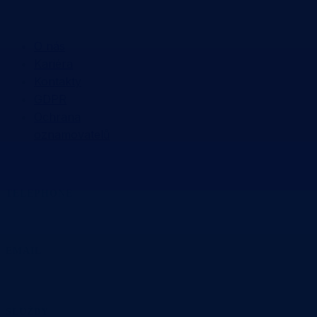
INFORMACE
O nás
Kariéra
Kontakty
GDPR
Ochrana
oznamovatelů
TELEPHONE
+420 495 407 406
EMAIL
office@dsa.cz
SLUŽBY