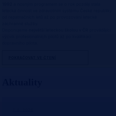
1992
a nosným programem se o rok později stala
letecká činnost ve zdravotním systému České republiky
od repatriačních letů až po provozování letecké
záchranné služby.
Disponujeme
největší leteckou školou v ČR
provádějící
výcvik profesionálních pilotů až po kvalifikaci
dopravního pilota.
POKRAČOVAT VE ČTENÍ
Aktuality
7. 8. 2026