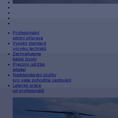
Profesionální
pilotní příprava
Vysoký standard
výcviku techniků
Zachraňujeme
lidské životy
Precizní údržba
letadel
Nadstandardní služby
pro vaše pohodlné cestování
Letecké práce
od profesionálů