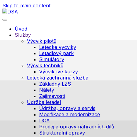
Skip to main content
Úvod
Služby
Výcvik pilotů
Letecké výcviky
Letadlový park
Simulátory
Výcvik techniků
Výcvikové kurzy
Letecká zachranná služba
Základny LZS
Nálety
Zajímavosti
Údržba letadel
Údržba, opravy a servis
Modifikace a modernizace
DOA
Prodej a opravy náhradních dílů
Strukturální opravy