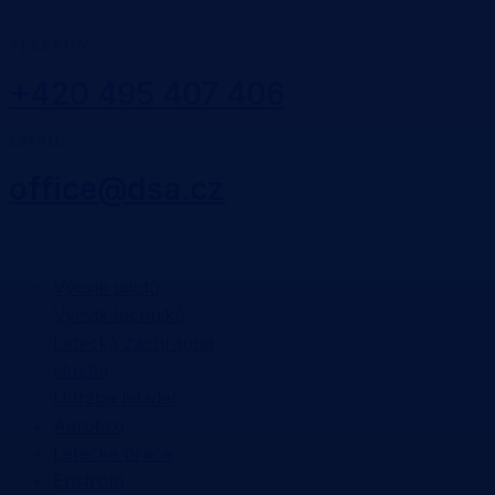
TELEFON
+420 495 407 406
EMAIL
office@dsa.cz
SLUŽBY
Výcvik pilotů
Výcvik techniků
Letecká záchranná
služba
Údržba letadel
Aerotaxi
Letecké práce
Enstrom