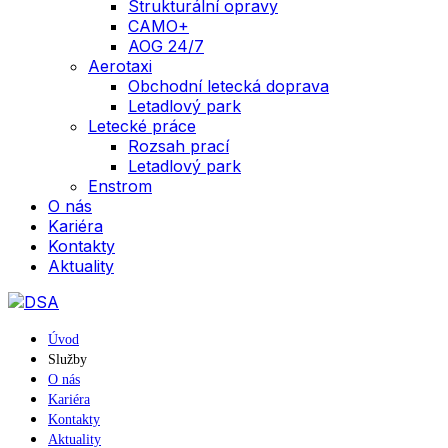
Strukturální opravy
CAMO+
AOG 24/7
Aerotaxi
Obchodní letecká doprava
Letadlový park
Letecké práce
Rozsah prací
Letadlový park
Enstrom
O nás
Kariéra
Kontakty
Aktuality
Úvod
Služby
O nás
Kariéra
Kontakty
Aktuality