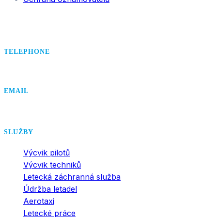
TELEPHONE
+420 495 407 406
EMAIL
office@dsa.cz
SLUŽBY
Výcvik pilotů
Výcvik techniků
Letecká záchranná služba
Údržba letadel
Aerotaxi
Letecké práce