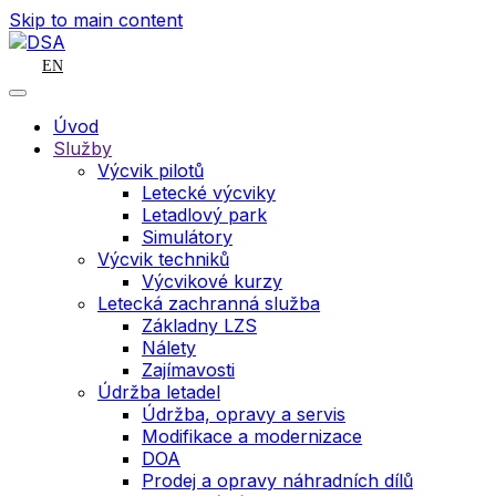
Skip to main content
EN
Úvod
Služby
Výcvik pilotů
Letecké výcviky
Letadlový park
Simulátory
Výcvik techniků
Výcvikové kurzy
Letecká zachranná služba
Základny LZS
Nálety
Zajímavosti
Údržba letadel
Údržba, opravy a servis
Modifikace a modernizace
DOA
Prodej a opravy náhradních dílů