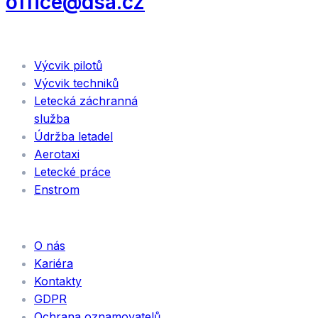
office@dsa.cz
SLUŽBY
Výcvik pilotů
Výcvik techniků
Letecká záchranná
služba
Údržba letadel
Aerotaxi
Letecké práce
Enstrom
INFORMACE
O nás
Kariéra
Kontakty
GDPR
Ochrana oznamovatelů