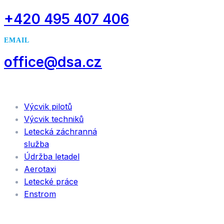
+420 495 407 406
EMAIL
office@dsa.cz
SLUŽBY
Výcvik pilotů
Výcvik techniků
Letecká záchranná
služba
Údržba letadel
Aerotaxi
Letecké práce
Enstrom
INFORMACE