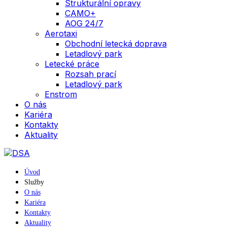
Strukturální opravy
CAMO+
AOG 24/7
Aerotaxi
Obchodní letecká doprava
Letadlový park
Letecké práce
Rozsah prací
Letadlový park
Enstrom
O nás
Kariéra
Kontakty
Aktuality
Úvod
Služby
O nás
Kariéra
Kontakty
Aktuality