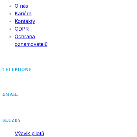
O nás
Kariéra
Kontakty
GDPR
Ochrana
oznamovatelů
TELEPHONE
+420 495 407 406
EMAIL
office@dsa.cz
SLUŽBY
Výcvik pilotů