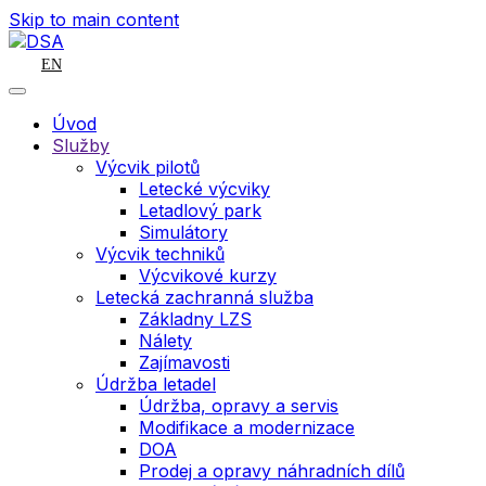
Skip to main content
EN
Úvod
Služby
Výcvik pilotů
Letecké výcviky
Letadlový park
Simulátory
Výcvik techniků
Výcvikové kurzy
Letecká zachranná služba
Základny LZS
Nálety
Zajímavosti
Údržba letadel
Údržba, opravy a servis
Modifikace a modernizace
DOA
Prodej a opravy náhradních dílů