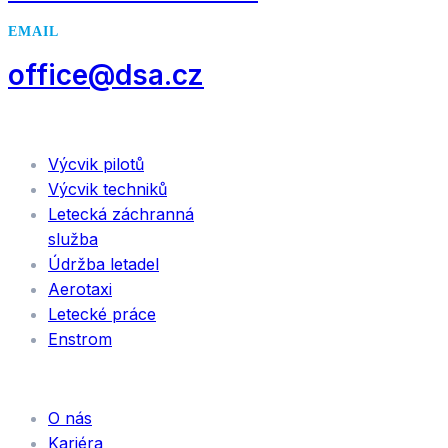
EMAIL
office@dsa.cz
SLUŽBY
Výcvik pilotů
Výcvik techniků
Letecká záchranná
služba
Údržba letadel
Aerotaxi
Letecké práce
Enstrom
INFORMACE
O nás
Kariéra