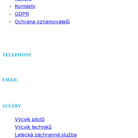
Kontakty
GDPR
Ochrana oznamovatelů
TELEPHONE
+420 495 407 406
EMAIL
office@dsa.cz
SLUŽBY
Výcvik pilotů
Výcvik techniků
Letecká záchranná služba