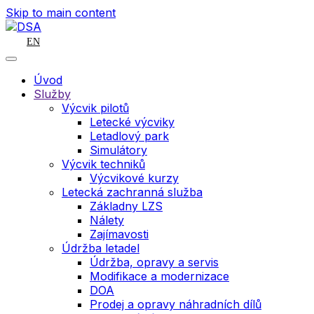
Skip to main content
EN
Úvod
Služby
Výcvik pilotů
Letecké výcviky
Letadlový park
Simulátory
Výcvik techniků
Výcvikové kurzy
Letecká zachranná služba
Základny LZS
Nálety
Zajímavosti
Údržba letadel
Údržba, opravy a servis
Modifikace a modernizace
DOA
Prodej a opravy náhradních dílů