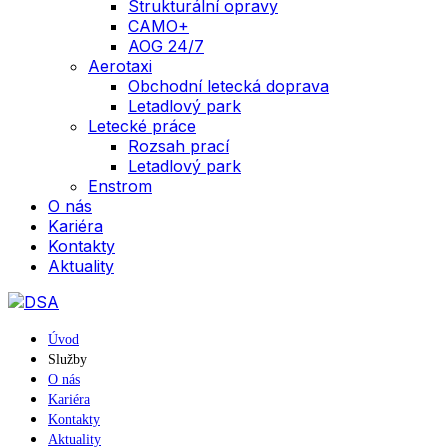
Strukturální opravy
CAMO+
AOG 24/7
Aerotaxi
Obchodní letecká doprava
Letadlový park
Letecké práce
Rozsah prací
Letadlový park
Enstrom
O nás
Kariéra
Kontakty
Aktuality
Úvod
Služby
O nás
Kariéra
Kontakty
Aktuality