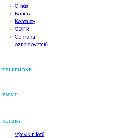
O nás
Kariéra
Kontakty
GDPR
Ochrana
oznamovatelů
TELEPHONE
+420 495 407 406
EMAIL
office@dsa.cz
SLUŽBY
Výcvik pilotů