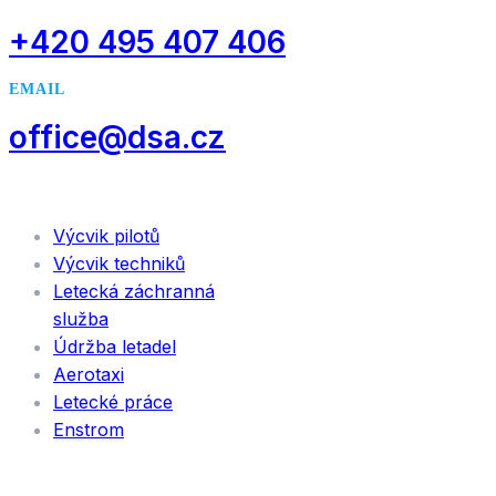
+420 495 407 406
EMAIL
office@dsa.cz
SLUŽBY
Výcvik pilotů
Výcvik techniků
Letecká záchranná
služba
Údržba letadel
Aerotaxi
Letecké práce
Enstrom
INFORMACE