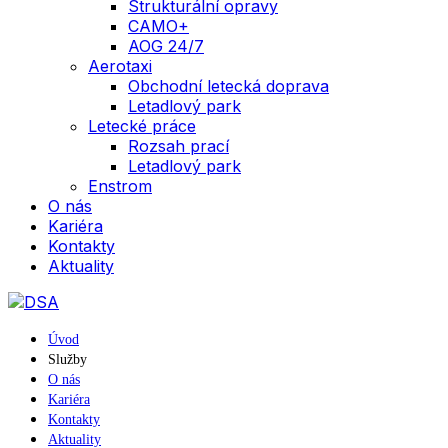
Strukturální opravy
CAMO+
AOG 24/7
Aerotaxi
Obchodní letecká doprava
Letadlový park
Letecké práce
Rozsah prací
Letadlový park
Enstrom
O nás
Kariéra
Kontakty
Aktuality
Úvod
Služby
O nás
Kariéra
Kontakty
Aktuality