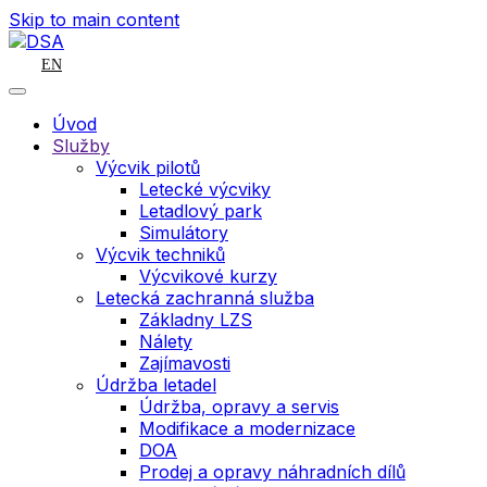
Skip to main content
EN
Úvod
Služby
Výcvik pilotů
Letecké výcviky
Letadlový park
Simulátory
Výcvik techniků
Výcvikové kurzy
Letecká zachranná služba
Základny LZS
Nálety
Zajímavosti
Údržba letadel
Údržba, opravy a servis
Modifikace a modernizace
DOA
Prodej a opravy náhradních dílů