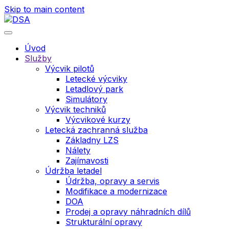
Skip to main content
Úvod
Služby
Výcvik pilotů
Letecké výcviky
Letadlový park
Simulátory
Výcvik techniků
Výcvikové kurzy
Letecká zachranná služba
Základny LZS
Nálety
Zajímavosti
Údržba letadel
Údržba, opravy a servis
Modifikace a modernizace
DOA
Prodej a opravy náhradních dílů
Strukturální opravy