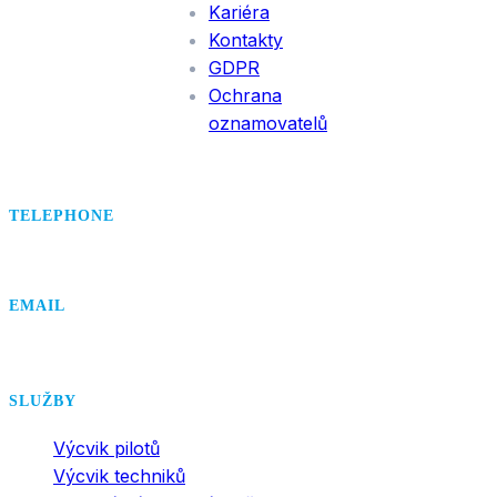
Kariéra
Kontakty
GDPR
Ochrana
oznamovatelů
TELEPHONE
+420 495 407 406
EMAIL
office@dsa.cz
SLUŽBY
Výcvik pilotů
Výcvik techniků