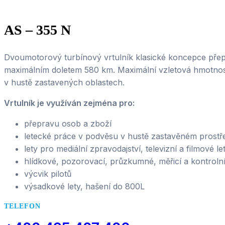
AS – 355 N
Dvoumotorový turbínový vrtulník klasické koncepce přepr
maximálním doletem 580 km. Maximální vzletová hmotnost 
v hustě zastavených oblastech.
Vrtulník je využíván zejména pro:
přepravu osob a zboží
letecké práce v podvěsu v hustě zastavěném prostř
lety pro mediální zpravodajství, televizní a filmové l
hlídkové, pozorovací, průzkumné, měřicí a kontrolní
výcvik pilotů
výsadkové lety, hašení do 800L
TELEFON