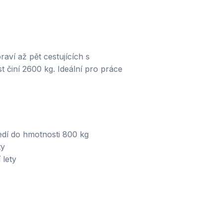
aví až pět cestujících s
činí 2600 kg. Ideální pro práce
edí do hmotnosti 800 kg
ety
 lety