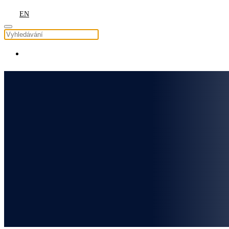
EN
AS – 355 N
ÚVOD
LETECKÉ PRÁCE
LETADLOVÝ PARK
AS – 355 N