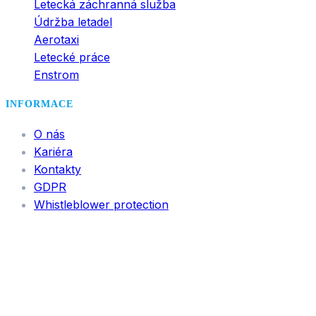
Letecká záchranná služba
Údržba letadel
Aerotaxi
Letecké práce
Enstrom
INFORMACE
O nás
Kariéra
Kontakty
GDPR
Whistleblower protection