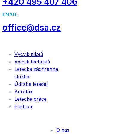
+420 495 407 406
EMAIL
office@dsa.cz
SLUŽBY
Výcvik pilotů
Výcvik techniků
Letecká záchranná
služba
Údržba letadel
Aerotaxi
Letecké práce
Enstrom
INFORMACE
O nás