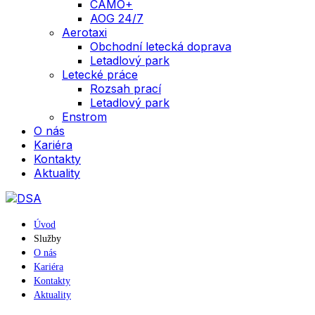
CAMO+
AOG 24/7
Aerotaxi
Obchodní letecká doprava
Letadlový park
Letecké práce
Rozsah prací
Letadlový park
Enstrom
O nás
Kariéra
Kontakty
Aktuality
Úvod
Služby
O nás
Kariéra
Kontakty
Aktuality