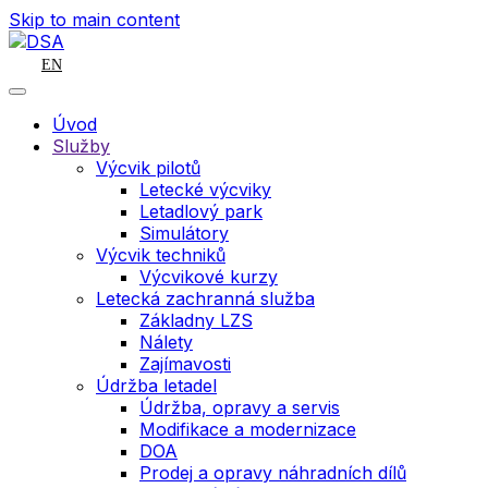
Skip to main content
EN
Úvod
Služby
Výcvik pilotů
Letecké výcviky
Letadlový park
Simulátory
Výcvik techniků
Výcvikové kurzy
Letecká zachranná služba
Základny LZS
Nálety
Zajímavosti
Údržba letadel
Údržba, opravy a servis
Modifikace a modernizace
DOA
Prodej a opravy náhradních dílů