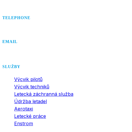
TELEPHONE
+420 495 407 406
EMAIL
office@dsa.cz
SLUŽBY
Výcvik pilotů
Výcvik techniků
Letecká záchranná služba
Údržba letadel
Aerotaxi
Letecké práce
Enstrom