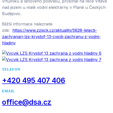
vrtulníku a lanového podvěsu, probíhal na řece Vltavě
nad jezem u malé vodní elektrárny v Plané u Českých
Budějovic.
Bližší informace naleznete
zde:
https://www.zzsjck.cz/aktuality/5828-letecti-
zachranari-lzs-krystof-13-cvicili-zachranu-z-vodni-
hladiny
TELEFON
+420 495 407 406
EMAIL
office@dsa.cz