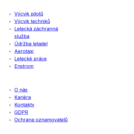
SLUŽBY
Výcvik pilotů
Výcvik techniků
Letecká záchranná
služba
Údržba letadel
Aerotaxi
Letecké práce
Enstrom
INFORMACE
O nás
Kariéra
Kontakty
GDPR
Ochrana oznamovatelů