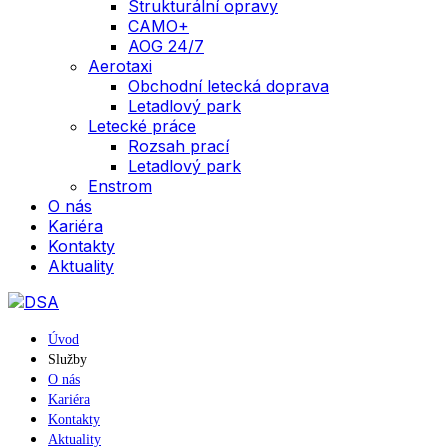
Strukturální opravy
CAMO+
AOG 24/7
Aerotaxi
Obchodní letecká doprava
Letadlový park
Letecké práce
Rozsah prací
Letadlový park
Enstrom
O nás
Kariéra
Kontakty
Aktuality
Úvod
Služby
O nás
Kariéra
Kontakty
Aktuality