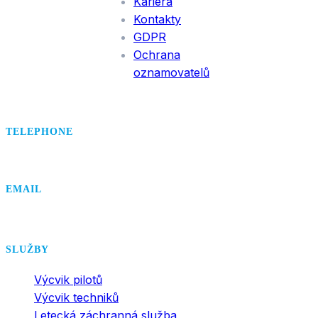
Kariéra
Kontakty
GDPR
Ochrana
oznamovatelů
TELEPHONE
+420 495 407 406
EMAIL
office@dsa.cz
SLUŽBY
Výcvik pilotů
Výcvik techniků
Letecká záchranná služba