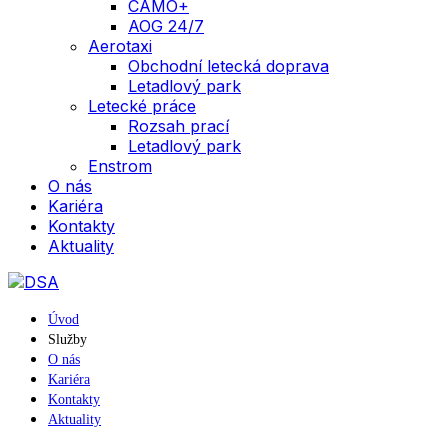
CAMO+
AOG 24/7
Aerotaxi
Obchodní letecká doprava
Letadlový park
Letecké práce
Rozsah prací
Letadlový park
Enstrom
O nás
Kariéra
Kontakty
Aktuality
Úvod
Služby
O nás
Kariéra
Kontakty
Aktuality