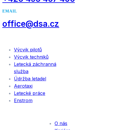
EMAIL
office@dsa.cz
SLUŽBY
Výcvik pilotů
Výcvik techniků
Letecká záchranná
služba
Údržba letadel
Aerotaxi
Letecké práce
Enstrom
INFORMACE
O nás