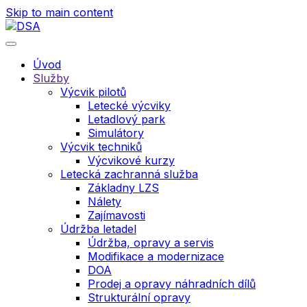
Skip to main content
Úvod
Služby
Výcvik pilotů
Letecké výcviky
Letadlový park
Simulátory
Výcvik techniků
Výcvikové kurzy
Letecká zachranná služba
Základny LZS
Nálety
Zajímavosti
Údržba letadel
Údržba, opravy a servis
Modifikace a modernizace
DOA
Prodej a opravy náhradních dílů
Strukturální opravy