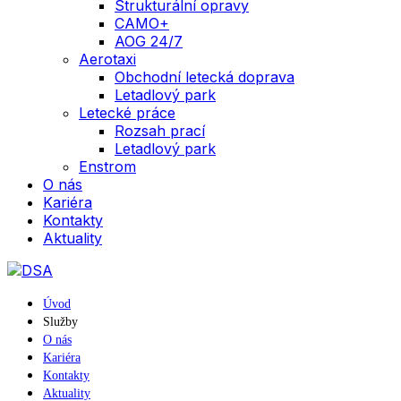
Strukturální opravy
CAMO+
AOG 24/7
Aerotaxi
Obchodní letecká doprava
Letadlový park
Letecké práce
Rozsah prací
Letadlový park
Enstrom
O nás
Kariéra
Kontakty
Aktuality
Úvod
Služby
O nás
Kariéra
Kontakty
Aktuality