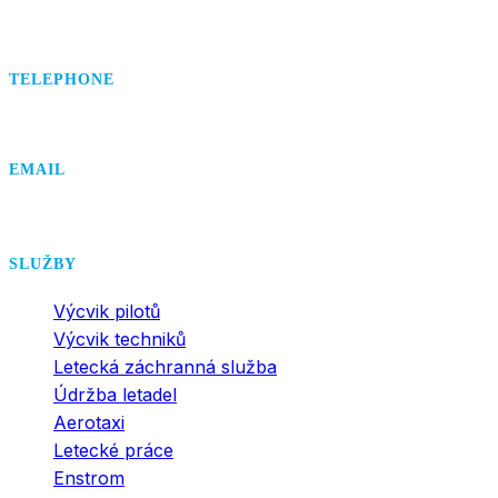
TELEPHONE
+420 495 407 406
EMAIL
office@dsa.cz
SLUŽBY
Výcvik pilotů
Výcvik techniků
Letecká záchranná služba
Údržba letadel
Aerotaxi
Letecké práce
Enstrom