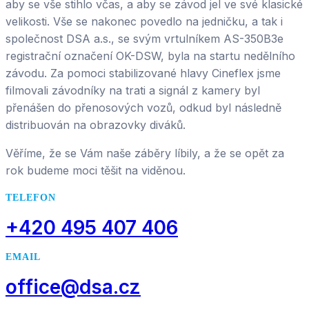
aby se vše stihlo včas, a aby se závod jel ve své klasické
velikosti. Vše se nakonec povedlo na jedničku, a tak i
společnost DSA a.s., se svým vrtulníkem AS-350B3e
registrační označení OK-DSW, byla na startu nedělního
závodu. Za pomoci stabilizované hlavy Cineflex jsme
filmovali závodníky na trati a signál z kamery byl
přenášen do přenosových vozů, odkud byl následně
distribuován na obrazovky diváků.
Věříme, že se Vám naše záběry líbily, a že se opět za
rok budeme moci těšit na viděnou.
TELEFON
+420 495 407 406
EMAIL
office@dsa.cz