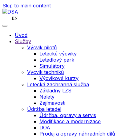
Skip to main content
EN
Úvod
Služby
Výcvik pilotů
Letecké výcviky
Letadlový park
Simulátory
Výcvik techniků
Výcvikové kurzy
Letecká zachranná služba
Základny LZS
Nálety
Zajímavosti
Údržba letadel
Údržba, opravy a servis
Modifikace a modernizace
DOA
Prodej a opravy náhradních dílů