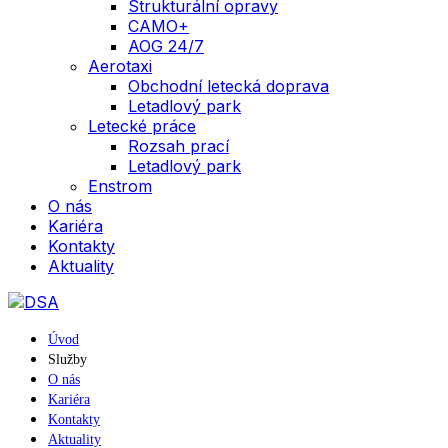
Strukturální opravy
CAMO+
AOG 24/7
Aerotaxi
Obchodní letecká doprava
Letadlový park
Letecké práce
Rozsah prací
Letadlový park
Enstrom
O nás
Kariéra
Kontakty
Aktuality
Úvod
Služby
O nás
Kariéra
Kontakty
Aktuality