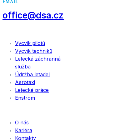
EMAIL
office@dsa.cz
SLUŽBY
Výcvik pilotů
Výcvik techniků
Letecká záchranná
služba
Údržba letadel
Aerotaxi
Letecké práce
Enstrom
INFORMACE
O nás
Kariéra
Kontakty