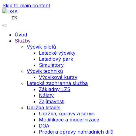
Skip to main content
EN
Úvod
Služby
Výcvik pilotů
Letecké výcviky
Letadlový park
Simulátory
Výcvik techniků
Výcvikové kurzy
Letecká zachranná služba
Základny LZS
Nálety
Zajímavosti
Údržba letadel
Údržba, opravy a servis
Modifikace a modernizace
DOA
Prodej a opravy náhradních dílů