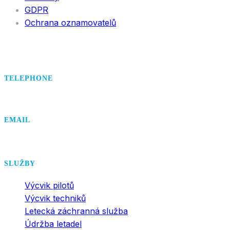
GDPR
Ochrana oznamovatelů
TELEPHONE
+420 495 407 406
EMAIL
office@dsa.cz
SLUŽBY
Výcvik pilotů
Výcvik techniků
Letecká záchranná služba
Údržba letadel