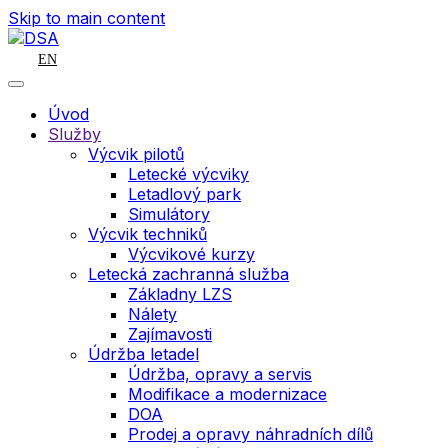
Skip to main content
EN
Úvod
Služby
Výcvik pilotů
Letecké výcviky
Letadlový park
Simulátory
Výcvik techniků
Výcvikové kurzy
Letecká zachranná služba
Základny LZS
Nálety
Zajímavosti
Údržba letadel
Údržba, opravy a servis
Modifikace a modernizace
DOA
Prodej a opravy náhradních dílů