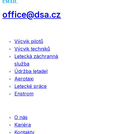
EMAIL
office@dsa.cz
SLUŽBY
Výcvik pilotů
Výcvik techniků
Letecká záchranná
služba
Údržba letadel
Aerotaxi
Letecké práce
Enstrom
INFORMACE
O nás
Kariéra
Kontakty