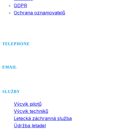
GDPR
Ochrana oznamovatelů
TELEPHONE
+420 495 407 406
EMAIL
office@dsa.cz
SLUŽBY
Výcvik pilotů
Výcvik techniků
Letecká záchranná služba
Údržba letadel