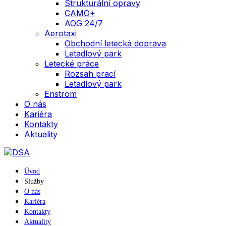
Strukturální opravy
CAMO+
AOG 24/7
Aerotaxi
Obchodní letecká doprava
Letadlový park
Letecké práce
Rozsah prací
Letadlový park
Enstrom
O nás
Kariéra
Kontakty
Aktuality
Úvod
Služby
O nás
Kariéra
Kontakty
Aktuality