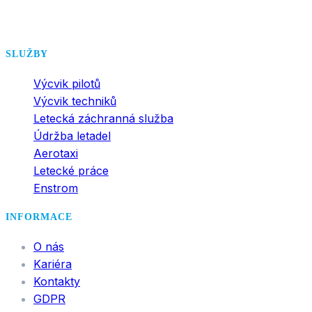
office@dsa.cz
SLUŽBY
Výcvik pilotů
Výcvik techniků
Letecká záchranná služba
Údržba letadel
Aerotaxi
Letecké práce
Enstrom
INFORMACE
O nás
Kariéra
Kontakty
GDPR