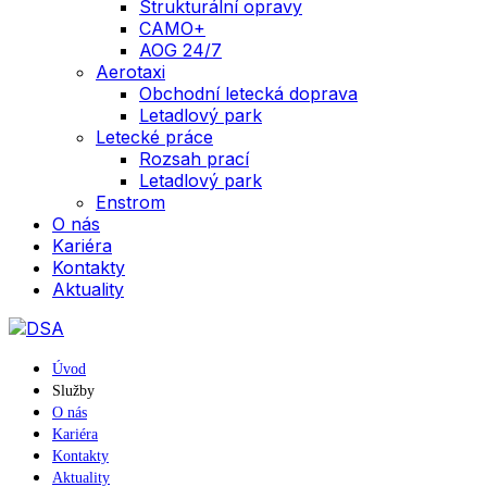
Strukturální opravy
CAMO+
AOG 24/7
Aerotaxi
Obchodní letecká doprava
Letadlový park
Letecké práce
Rozsah prací
Letadlový park
Enstrom
O nás
Kariéra
Kontakty
Aktuality
Úvod
Služby
O nás
Kariéra
Kontakty
Aktuality