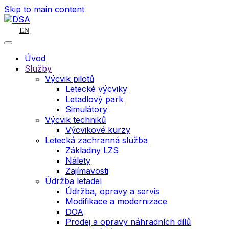
Skip to main content
EN
Úvod
Služby
Výcvik pilotů
Letecké výcviky
Letadlový park
Simulátory
Výcvik techniků
Výcvikové kurzy
Letecká zachranná služba
Základny LZS
Nálety
Zajímavosti
Údržba letadel
Údržba, opravy a servis
Modifikace a modernizace
DOA
Prodej a opravy náhradních dílů