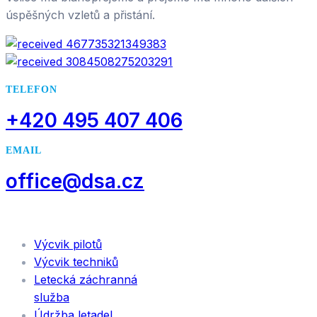
úspěšných vzletů a přistání.
TELEFON
+420 495 407 406
EMAIL
office@dsa.cz
SLUŽBY
Výcvik pilotů
Výcvik techniků
Letecká záchranná
služba
Údržba letadel