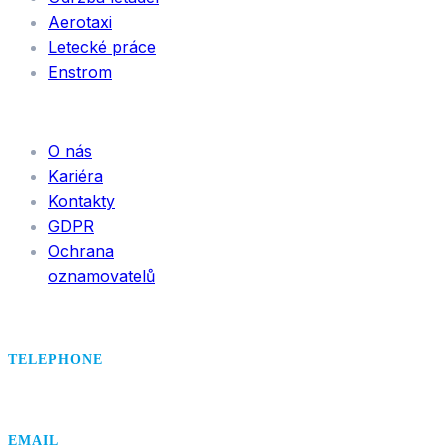
Aerotaxi
Letecké práce
Enstrom
INFORMACE
O nás
Kariéra
Kontakty
GDPR
Ochrana
oznamovatelů
TELEPHONE
+420 495 407 406
EMAIL