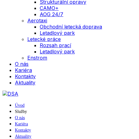
Strukturální opravy
CAMO+
AOG 24/7
Aerotaxi
Obchodní letecká doprava
Letadlový park
Letecké práce
Rozsah prací
Letadlový park
Enstrom
O nás
Kariéra
Kontakty
Aktuality
Úvod
Služby
O nás
Kariéra
Kontakty
Aktuality