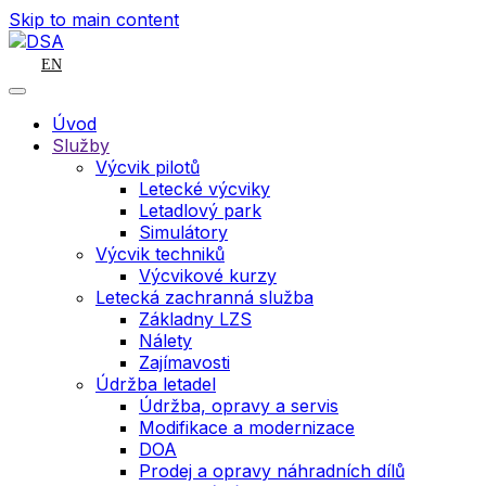
Skip to main content
EN
Úvod
Služby
Výcvik pilotů
Letecké výcviky
Letadlový park
Simulátory
Výcvik techniků
Výcvikové kurzy
Letecká zachranná služba
Základny LZS
Nálety
Zajímavosti
Údržba letadel
Údržba, opravy a servis
Modifikace a modernizace
DOA
Prodej a opravy náhradních dílů