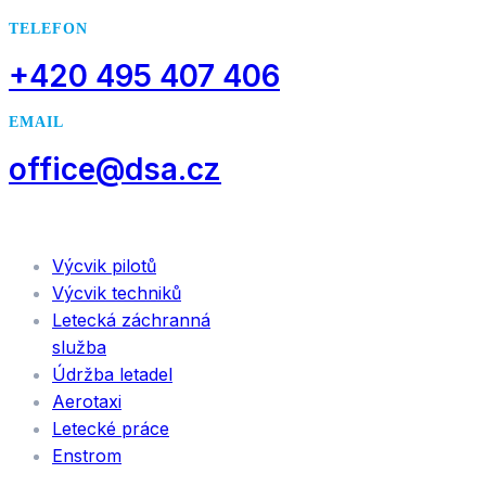
TELEFON
+420 495 407 406
EMAIL
office@dsa.cz
SLUŽBY
Výcvik pilotů
Výcvik techniků
Letecká záchranná
služba
Údržba letadel
Aerotaxi
Letecké práce
Enstrom