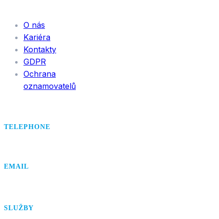
INFORMACE
O nás
Kariéra
Kontakty
GDPR
Ochrana
oznamovatelů
TELEPHONE
+420 495 407 406
EMAIL
office@dsa.cz
SLUŽBY