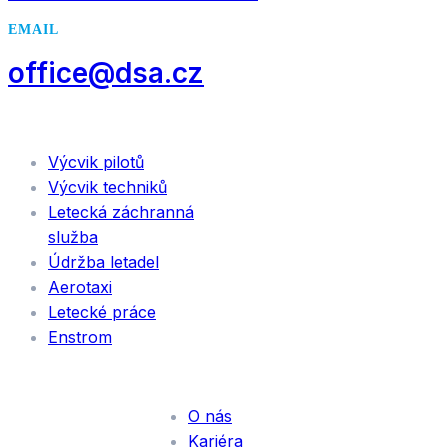
EMAIL
office@dsa.cz
SLUŽBY
Výcvik pilotů
Výcvik techniků
Letecká záchranná
služba
Údržba letadel
Aerotaxi
Letecké práce
Enstrom
INFORMACE
O nás
Kariéra