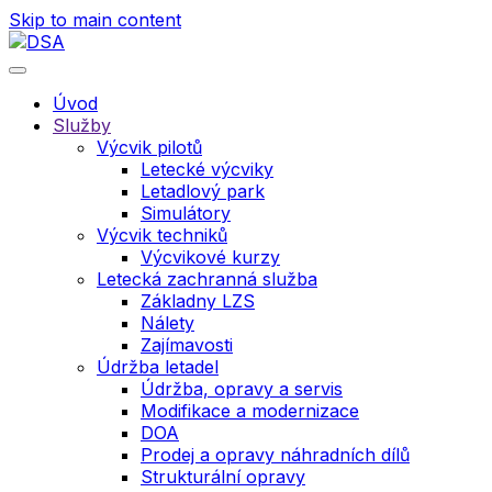
Skip to main content
Úvod
Služby
Výcvik pilotů
Letecké výcviky
Letadlový park
Simulátory
Výcvik techniků
Výcvikové kurzy
Letecká zachranná služba
Základny LZS
Nálety
Zajímavosti
Údržba letadel
Údržba, opravy a servis
Modifikace a modernizace
DOA
Prodej a opravy náhradních dílů
Strukturální opravy