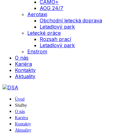
CAMO+
AOG 24/7
Aerotaxi
Obchodní letecká doprava
Letadlový park
Letecké práce
Rozsah prací
Letadlový park
Enstrom
O nás
Kariéra
Kontakty
Aktuality
Úvod
Služby
O nás
Kariéra
Kontakty
Aktuality