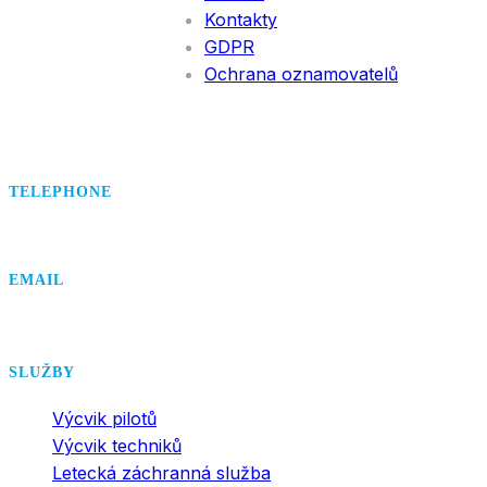
Kontakty
GDPR
Ochrana oznamovatelů
TELEPHONE
+420 495 407 406
EMAIL
office@dsa.cz
SLUŽBY
Výcvik pilotů
Výcvik techniků
Letecká záchranná služba