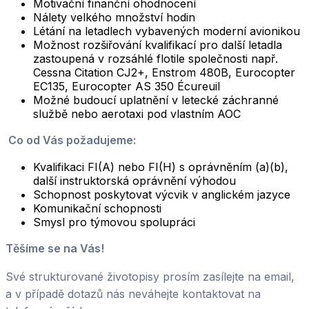
Motivační finanční ohodnocení
Nálety velkého množství hodin
Létání na letadlech vybavených moderní avionikou
Možnost rozšiřování kvalifikací pro další letadla
zastoupená v rozsáhlé flotile společnosti např.
Cessna Citation CJ2+, Enstrom 480B, Eurocopter
EC135, Eurocopter AS 350 Écureuil
Možné budoucí uplatnění v letecké záchranné
službě nebo aerotaxi pod vlastním AOC
Co od Vás požadujeme:
Kvalifikaci FI(A) nebo FI(H) s oprávněním (a)(b),
další instruktorská oprávnění výhodou
Schopnost poskytovat výcvik v anglickém jazyce
Komunikační schopnosti
Smysl pro týmovou spolupráci
Těšíme se na Vás!
Své strukturované životopisy prosím zasílejte na email,
a v případě dotazů nás neváhejte kontaktovat na