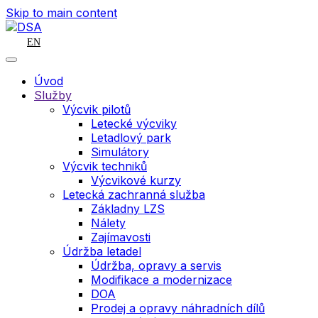
Skip to main content
EN
Úvod
Služby
Výcvik pilotů
Letecké výcviky
Letadlový park
Simulátory
Výcvik techniků
Výcvikové kurzy
Letecká zachranná služba
Základny LZS
Nálety
Zajímavosti
Údržba letadel
Údržba, opravy a servis
Modifikace a modernizace
DOA
Prodej a opravy náhradních dílů