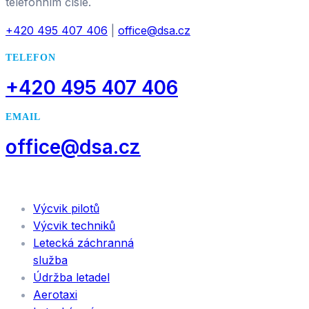
telefonním čísle.
+420 495 407 406
|
office@dsa.cz
TELEFON
+420 495 407 406
EMAIL
office@dsa.cz
SLUŽBY
Výcvik pilotů
Výcvik techniků
Letecká záchranná
služba
Údržba letadel
Aerotaxi