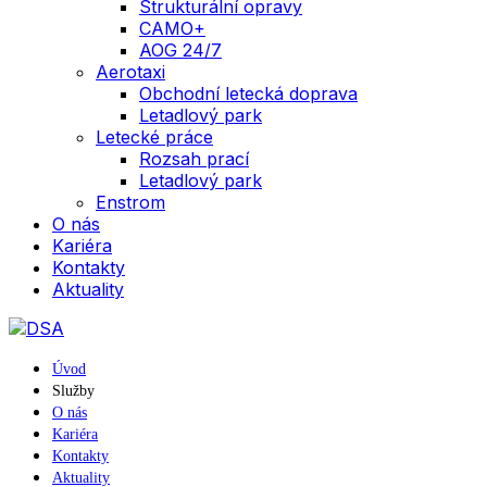
Strukturální opravy
CAMO+
AOG 24/7
Aerotaxi
Obchodní letecká doprava
Letadlový park
Letecké práce
Rozsah prací
Letadlový park
Enstrom
O nás
Kariéra
Kontakty
Aktuality
Úvod
Služby
O nás
Kariéra
Kontakty
Aktuality