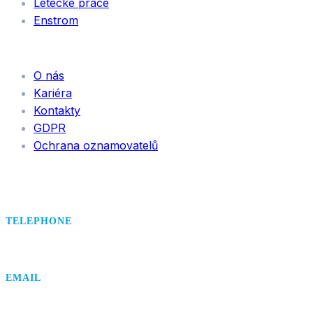
Letecké práce
Enstrom
INFORMACE
O nás
Kariéra
Kontakty
GDPR
Ochrana oznamovatelů
TELEPHONE
+420 495 407 406
EMAIL
office@dsa.cz