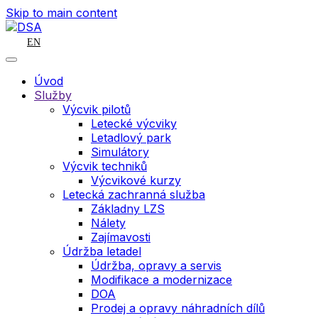
Skip to main content
EN
Úvod
Služby
Výcvik pilotů
Letecké výcviky
Letadlový park
Simulátory
Výcvik techniků
Výcvikové kurzy
Letecká zachranná služba
Základny LZS
Nálety
Zajímavosti
Údržba letadel
Údržba, opravy a servis
Modifikace a modernizace
DOA
Prodej a opravy náhradních dílů