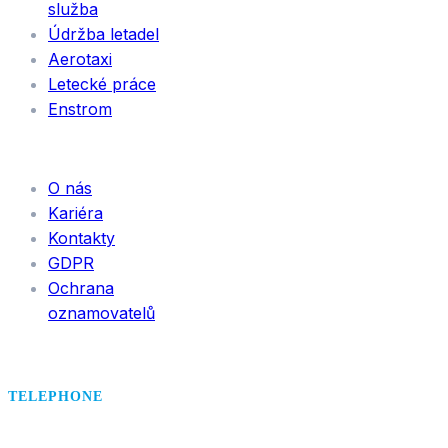
služba
Údržba letadel
Aerotaxi
Letecké práce
Enstrom
INFORMACE
O nás
Kariéra
Kontakty
GDPR
Ochrana
oznamovatelů
TELEPHONE
+420 495 407 406