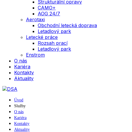
Strukturální opravy
CAMO+
AOG 24/7
Aerotaxi
Obchodní letecká doprava
Letadlový park
Letecké práce
Rozsah prací
Letadlový park
Enstrom
O nás
Kariéra
Kontakty
Aktuality
Úvod
Služby
O nás
Kariéra
Kontakty
Aktuality