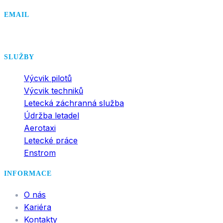
EMAIL
office@dsa.cz
SLUŽBY
Výcvik pilotů
Výcvik techniků
Letecká záchranná služba
Údržba letadel
Aerotaxi
Letecké práce
Enstrom
INFORMACE
O nás
Kariéra
Kontakty